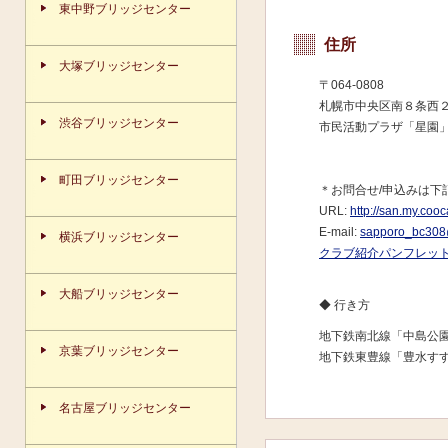
東中野ブリッジセンター
住所
大塚ブリッジセンター
〒064-0808
札幌市中央区南８条西
渋谷ブリッジセンター
市民活動プラザ「星園」
町田ブリッジセンター
＊お問合せ/申込みは下
URL:
http://san.my.coo
E-mail:
sapporo_bc308
横浜ブリッジセンター
クラブ紹介パンフレッ
大船ブリッジセンター
◆ 行き方
地下鉄南北線「中島公園
京葉ブリッジセンター
地下鉄東豊線「豊水すす
名古屋ブリッジセンター