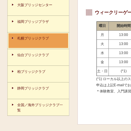
大阪ブリッジセンター
ウィークリーゲーム
福岡ブリッジプラザ
曜日
開始時間
月
13:00
札幌ブリッジクラブ
火
13:00
水
13:00
仙台ブリッジクラブ
金
13:00
土・日
(*1)
柏ブリッジクラブ
(*1) ローカル以
申込は上記E-mail
静岡ブリッジクラブ
＊体験教室、入門講
全国／海外ブリッジクラブ一
覧