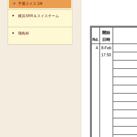
予選スイス 2/8
横浜SRR＆スイスチーム
開始
飛鳥杯
Rd.
日時
4.
8-Feb
17:50