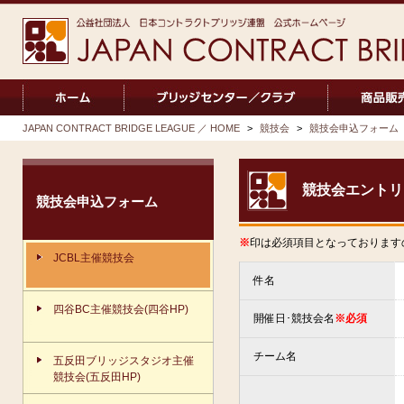
JAPAN CONTRACT BRIDGE LEAGUE ／ HOME
>
競技会
>
競技会申込フォーム
競技会エントリ
競技会申込フォーム
※
印は必須項目となっております
JCBL主催競技会
件名
四谷BC主催競技会(四谷HP)
開催日･競技会名
※必須
チーム名
五反田ブリッジスタジオ主催
競技会(五反田HP)