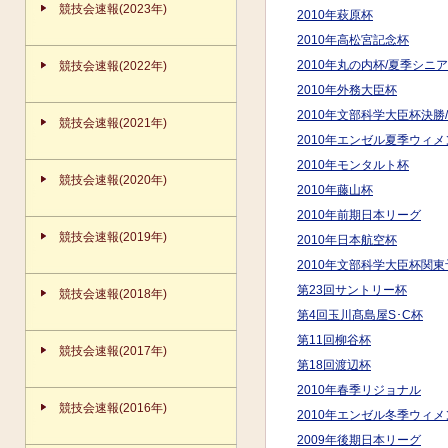
競技会速報(2023年)
2010年萩原杯
2010年高松宮記念杯
2010年丸の内杯/夏季シニ
競技会速報(2022年)
2010年外務大臣杯
2010年文部科学大臣杯決勝
競技会速報(2021年)
2010年エンゼル夏季ウィ
2010年モンタルト杯
競技会速報(2020年)
2010年藤山杯
2010年前期日本リーグ
競技会速報(2019年)
2010年日本航空杯
2010年文部科学大臣杯関東
第23回サントリー杯
競技会速報(2018年)
第4回玉川髙島屋S･C杯
第11回柳谷杯
競技会速報(2017年)
第18回渡辺杯
2010年春季リジョナル
競技会速報(2016年)
2010年エンゼル冬季ウィ
2009年後期日本リーグ