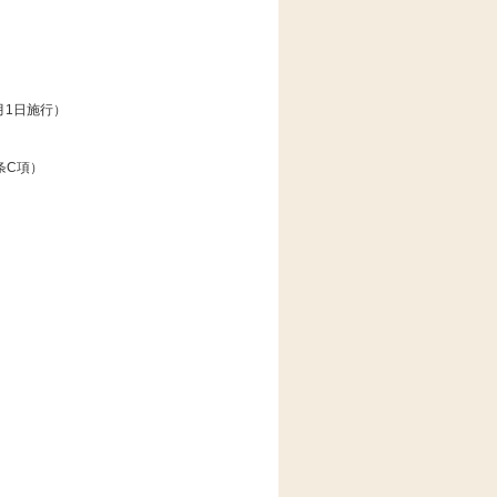
1月1日施行）
6条C項）