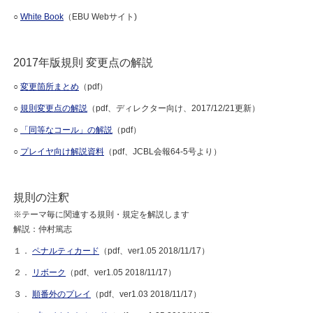
○
White Book
（EBU Webサイト)
2017年版規則 変更点の解説
○
変更箇所まとめ
（pdf）
○
規則変更点の解説
（pdf、ディレクター向け、2017/12/21更新）
○
「同等なコール」の解説
（pdf）
○
プレイヤ向け解説資料
（pdf、JCBL会報64-5号より）
規則の注釈
※テーマ毎に関連する規則・規定を解説します
解説：仲村篤志
１．
ペナルティカード
（pdf、ver1.05 2018/11/17）
２．
リボーク
（pdf、ver1.05 2018/11/17）
３．
順番外のプレイ
（pdf、ver1.03 2018/11/17）