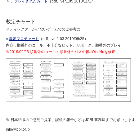
４．
プレイされたカード
（pdf、ver1.05 2018/11/17）
裁定チャート
※ディレクターがいないゲームでのご参考に
○
裁定フロチャート
（pdf、ver1.03 2019/09/25）
内容：順番外のコール、不十分なビッド、リボーク、順番外のプレイ
※2019/09/25 順番外のコール：順番外のパスの後のYesNoを修正
※ 日本語版のご意見ご提案、誤植の報告などはJCBL事務局までお願いします。
info@jcbl.or.jp