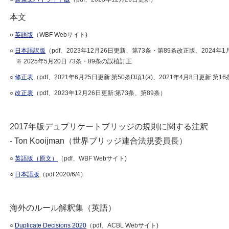
本文
○
英語版
（WBF Webサイト)
○
日本語訳版
（pdf、2023年12月26日更新、第73条・第89条改正版、2024年
※ 2025年5月20日 73条・89条の誤植訂正
○
修正表
（pdf、2021年6月25日更新:第50条D項1(a)、2021年4月8日更新:第1
○
改正表
（pdf、2023年12月26日更新:第73条、第89条）
2017年版デュプリケートブリッジの規則に関する注釈
- Ton Kooijman（世界ブリッジ連合法規委員長）
○
英語版（原文）
（pdf、WBF Webサイト)
○
日本語版
（pdf 2020/6/4）
海外のルール解釈集（英語）
○
Duplicate Decisions 2020
（pdf、ACBL Webサイト)