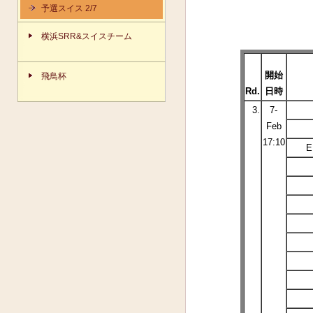
予選スイス 2/7
横浜SRR&スイスチーム
開始
飛鳥杯
Rd.
日時
3.
7-
Feb
17:10
E