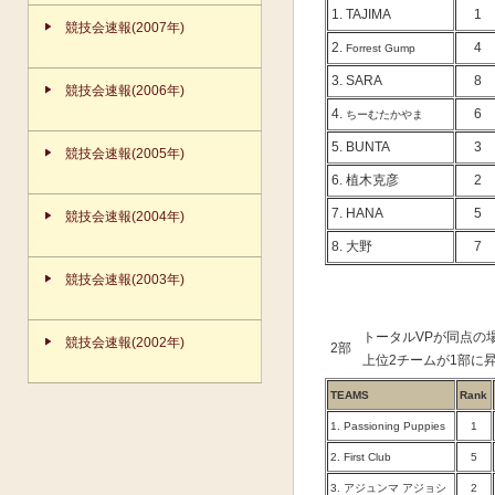
1. TAJIMA
1
競技会速報(2007年)
2.
4
Forrest Gump
3. SARA
8
競技会速報(2006年)
4.
6
ちーむたかやま
5. BUNTA
3
競技会速報(2005年)
6. 植木克彦
2
7. HANA
5
競技会速報(2004年)
8. 大野
7
競技会速報(2003年)
トータルVPが同点の
競技会速報(2002年)
2部
上位2チームが1部に
TEAMS
Rank
1.
Passioning Puppies
1
2. First Club
5
3.
アジュンマ アジョシ
2