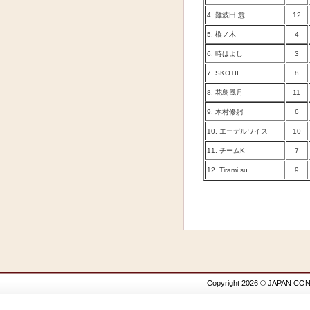
4. 難波田 愈
12
5. 樅ノ木
4
6. 時はよし
3
7. SKOTII
8
8. 花鳥風月
11
9. 木村修躬
6
10. エーデルワイス
10
11. チームK
7
12.
Tirami su
9
Copyright 2026 © JAPAN CON