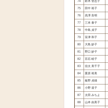
74
鈴木 登志子
75
田中 裕子
76
高澤 良明
77
三本 泰子
78
中島 貞子
79
笹津 和子
80
大島 妙子
81
野口 妙子
82
百石 睦子
83
信太 美千子
84
栗原 裕美
85
板野 貞雄
86
小野 道子
87
太田 みちよ
88
山本 由美子