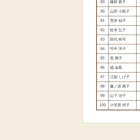
89
種村 敦子
90
山田 小枝子
91
荒井 知子
92
松本 弘子
93
田代 有司
94
竹中 洋子
95
長 満子
96
趙 金龍
97
江副 しげ子
98
藤ノ原 典子
99
山下 治子
100
小笠原 祥子