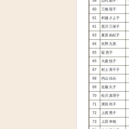
59
山代 順子
60
三橋 容子
61
村越 さよ子
61
黒川 三保子
63
夏原 由紀子
64
矢野 九美
65
碇 恵子
65
大森 悦子
67
村上 美千子
68
内山 ゆみ
69
近藤 久子
70
松川 真理子
71
濱田 尚子
72
上西 秀子
73
上田 幸穂