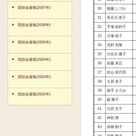
競技会速報(2007年)
30
後藤 しづか
31
長谷川 恵子
競技会速報(2006年)
32
手塚 由利子
33
大塚 昌子
競技会速報(2005年)
34
武村 光隆
35
大佐古 庸子
競技会速報(2004年)
36
佐藤 末広
37
杉山 喜代美
競技会速報(2003年)
38
土居 友子
39
坂手 まろみ
競技会速報(2002年)
40
森 勝子
41
立田 京子
42
神初 穣
43
高橋 順子