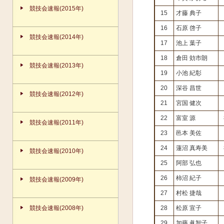
競技会速報(2015年)
15
才藤 典子
16
石原 啓子
競技会速報(2014年)
17
池上 葉子
18
倉田 効市朗
競技会速報(2013年)
19
小池 紀彰
20
深谷 昌世
競技会速報(2012年)
21
宮国 健次
22
富室 源
競技会速報(2011年)
23
邑本 美佐
24
蓮沼 真寿美
競技会速報(2010年)
25
阿部 弘也
26
柿沼 紀子
競技会速報(2009年)
27
村松 捷哉
競技会速報(2008年)
28
松原 宣子
29
加藤 眞智子