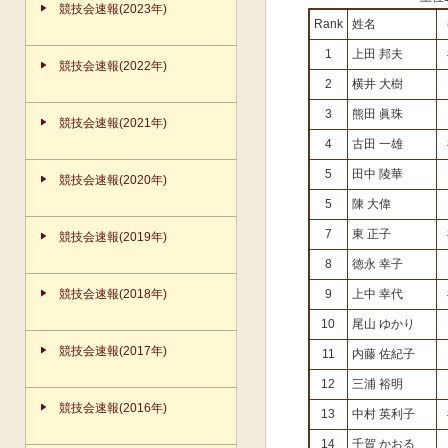
競技会速報(2023年)
Rank
姓名
1
上田 邦夫
競技会速報(2022年)
2
横井 大樹
3
熊田 眞珠
競技会速報(2021年)
4
古田 一雄
5
田中 陵華
競技会速報(2020年)
5
陳 大偉
7
東 正子
競技会速報(2019年)
8
徳永 幸子
競技会速報(2018年)
9
上中 幸代
10
尾山 ゆかり
競技会速報(2017年)
11
内藤 佐紀子
12
三浦 裕明
競技会速報(2016年)
13
中村 英利子
14
千賀 かおる