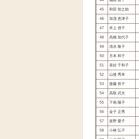
44
福島 敦子
45
和田 智之助
46
加茂 恵津子
47
井上 啓子
48
高橋 加代子
49
清水 敬子
50
月本 和子
51
喜好 千和子
52
山後 秀幸
53
後藤 裕子
54
高取 武夫
55
下南 陽子
56
金子 正秀
57
坂野 愛子
58
小林 弘子