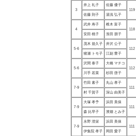
井上 礼子
佐藤 優子
3
119
佐藤 則子
湯浅 弘子
武井 寿子
椎木 富子
4
118
安田 桃子
淮田 朋子
茂木 規久子
井沢 公子
5-6
112
猪瀬 トモ子
江副 豊子
沢間 泰子
大橋 マチコ
5-6
112
川手 若菜
杉田 啓子
竹田 素子
丸山 孝子
7-9
111
村 千賀子
深山 由美子
大塚 孝予
浜田 美保
7-9
111
森 比早子
濱畑 とみ子
永野 澄栄
浜田 美保
7-9
111
伊集院 孝子
岡田 愛子