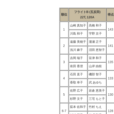
フライトB (五反田)
順位
得点
22T, 120A
山崎 真知子
高橋 和子
1
143
川島 和子
宇野 京子
遠藤 美穂子
瀧瀬 正子
2
141
浅川 麻子
沼田 恵智子
吉岡 瑞子
笹津 和子
3
135
依田 香澄
山岸 由枝
石田 直子
磯部 智子
4
133
香取 幸子
武 あゆち
佐野 広子
岩倉 恵美子
5
130
杉野 文子
三宅 もと子
荻本 佐和子
竹村 ちえ
6-7
128