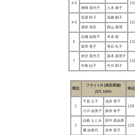
4-5
13
神岡 喜代子
八木 泰子
安原 民子
高橋 順子
4-5
13
酒井 弥生
西山 真理
石橋 由美子
木本 節
6
13
坂井 恵子
登石 礼子
米沢 美代子
坂本 真理子
7
13
牛島 紀子
中川 和子
フライトD (高田馬場)
順位
得点
22T, 105A
千賀 公子
浅井 章子
1
129
小川 由美子
新井 有子
白銀 もとみ
田中 真由美
2
125
播 由美代
吉本 容子