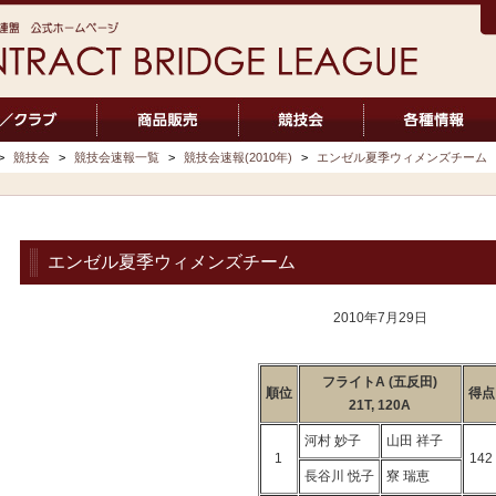
>
競技会
>
競技会速報一覧
>
競技会速報(2010年)
>
エンゼル夏季ウィメンズチーム
エンゼル夏季ウィメンズチーム
2010年7月29日
フライトA (五反田)
順位
得点
21T, 120A
河村 妙子
山田 祥子
1
142
長谷川 悦子
寮 瑞恵