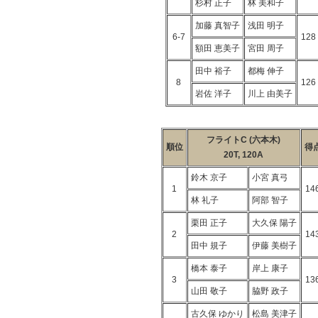
杉村 正子
林 美和子
加藤 真智子
浅田 明子
6-7
128
額田 恵美子
宮田 周子
田中 裕子
都梅 伸子
8
126
岩佐 洋子
川上 由美子
フライトC (六本木)
順位
得
20T, 120A
鈴木 京子
小宮 真弓
1
14
林 礼子
阿部 智子
栗田 正子
大久保 陽子
2
14
田中 規子
伊藤 美樹子
橋本 泰子
岸上 康子
3
13
山田 敬子
脇野 政子
古久保 ゆかり
松島 美津子