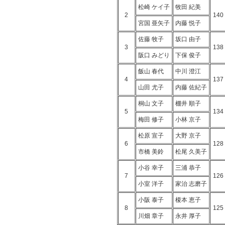
松崎 ケイ子
牧田 紀美
2
140
宮国 亜矢子
内藤 悦子
佐藤 牧子
坂口 由子
3
138
阪口 みどり
下保 俊子
飯山 春代
中川 澄江
4
137
山田 尤子
内藤 佐紀子
桐山 文子
棚井 順子
5
134
梅田 修子
小林 京子
松原 宣子
大野 京子
6
128
市橋 美鈴
松尾 久美子
小谷 幸子
三浦 恭子
7
126
小室 洋子
家治 志磨子
小阪 泰子
榎本 恵子
8
125
川畑 章子
永井 厚子