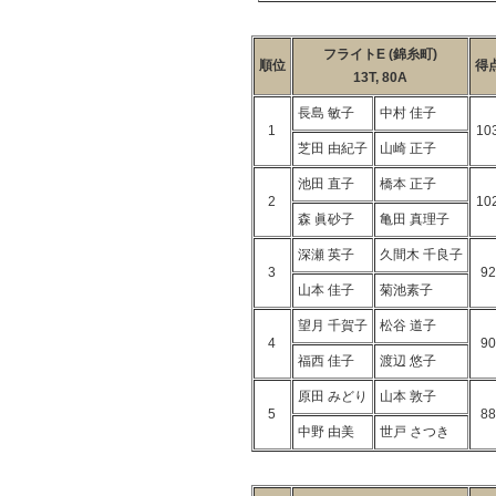
フライトE (錦糸町)
順位
得
13T, 80A
長島 敏子
中村 佳子
1
10
芝田 由紀子
山崎 正子
池田 直子
橋本 正子
2
10
森 眞砂子
亀田 真理子
深瀬 英子
久間木 千良子
3
92
山本 佳子
菊池素子
望月 千賀子
松谷 道子
4
90
福西 佳子
渡辺 悠子
原田 みどり
山本 敦子
5
88
中野 由美
世戸 さつき