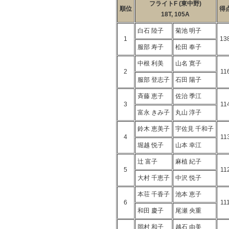
フライトF (東中野)
順位
得
18T, 105A
白石 陸子
菊池 明子
1
13
服部 寿子
松田 奉子
中根 利美
山名 寛子
2
11
服部 登志子
石田 陽子
斉藤 恵子
佐治 季江
3
11
富永 きみ子
丸山 淳子
鈴木 恵美子
宇佐見 千和子
4
11
堀越 悦子
山本 幸江
辻 富子
麻植 紀子
5
11
大村 千恵子
中沢 悦子
本荘 千香子
池本 恵子
6
11
和田 慶子
尾瀬 央重
岡村 和子
越石 由美