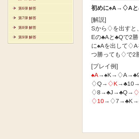
初めに♠A→♢A
第6弾 解答
第7弾 解答
[解説]
Sから♢を出すと
第8弾 解答
Eの♣Aと♣Qで
第9弾 解答
に♠Aを出して♢
つ勝っても♢で2
[プレイ例]
♠A
→♠K→♢A→♣9 (
♢Q→
♢K
→♣10→♢
♢8→♣J→♣Q→
♢
♢10
→♢7→♣K→♣A