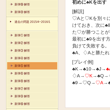
初めに♣Kを出す
新弾⑲ 解答
[解説]
新弾⑳ 解答
♡Aと♡Kを別々
過去の問題 2015/4~2016/1
けておき、次に♣
た♡が勝つことが
新弾① 解答
最初に♣9を出す
新弾② 解答
負けて失敗する。
新弾③ 解答
♣A、♢Aと勝た
新弾④ 解答
[プレイ例]
新弾⑤ 解答
♣K→♣10→♣J→
♣
新弾⑥ 解答
♢A→
♡K
→♣Q→♢K
新弾⑧ 解答
♣9→♡Q→
♡A
→♣
新弾⑦ 解答
新弾⑨ 解答
新弾⑩ 解答