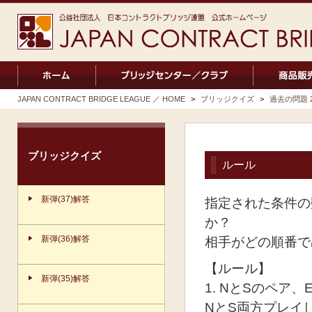
JAPAN CONTRACT BRIDGE LEAGUE ／ HOME
>
ブリッジクイズ
>
過去の問題 20
ブリッジクイズ
ルール
新弾(37)解答
指定された条件の
か？
新弾(36)解答
相手がどの順番で
【ルール】
新弾(35)解答
1. NとSのペ
NとS両方プレイ